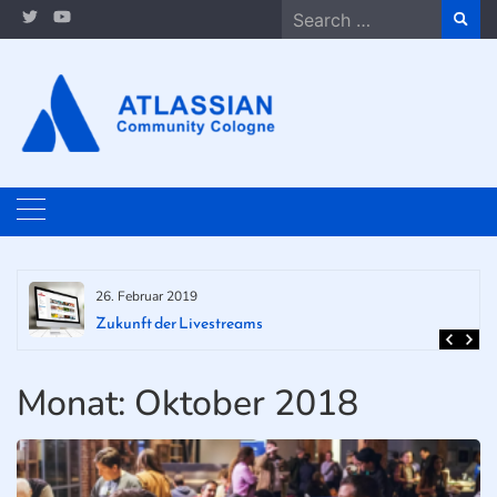
Skip
Search
to
for:
content
26. Februar 2019
Zukunft der Livestreams
Monat:
Oktober 2018