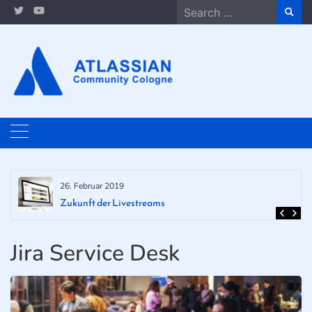
Skip
Search
to
for:
content
26. Februar 2019
Zukunft der Livestreams
Jira Service Desk