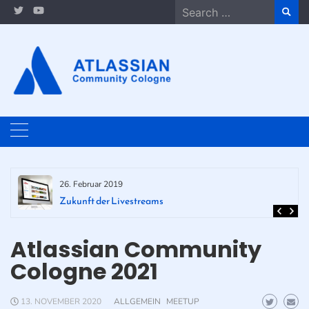
Skip
Search
to
for:
content
26. Februar 2019
Zukunft der Livestreams
Atlassian Community
Cologne 2021
13. NOVEMBER 2020
ALLGEMEIN
MEETUP