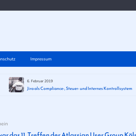
enschutz
Impressum
6. Februar 2019
Jira als Compliance-, Steuer- und Internes Kontrollsystem
mein
ar das 11. Treffen der Atlassian User Group Köl