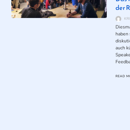
der 
KR
Diesma
haben 
diskut
auch k
Speake
Feedba
READ M