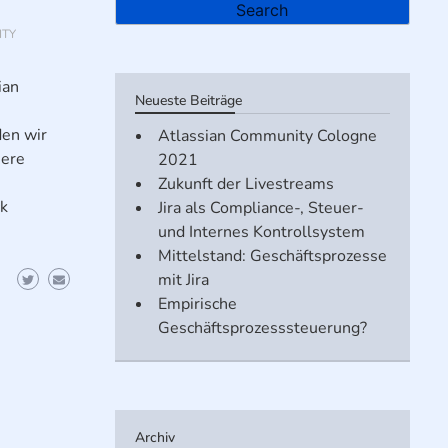
ITY
ian
Neueste Beiträge
den wir
Atlassian Community Cologne
sere
2021
Zukunft der Livestreams
ck
Jira als Compliance-, Steuer-
und Internes Kontrollsystem
Mittelstand: Geschäftsprozesse
mit Jira
Empirische
Geschäftsprozesssteuerung?
Archiv