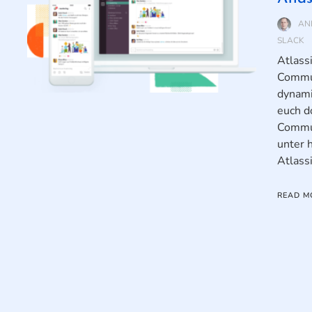
AN
SLACK
Atlass
Commun
dynami
euch d
Commun
unter 
Atlass
READ M