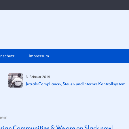
enschutz
Impressum
6. Februar 2019
Jira als Compliance-, Steuer- und Internes Kontrollsystem
mein
ssian Communities & We are on Slack now!