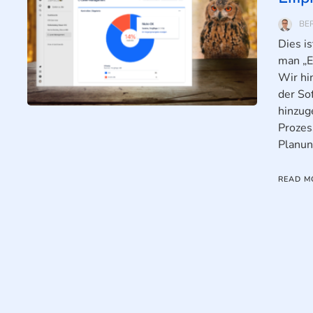
BE
Dies i
man „E
Wir hi
der So
hinzug
Prozes
Planun
READ M