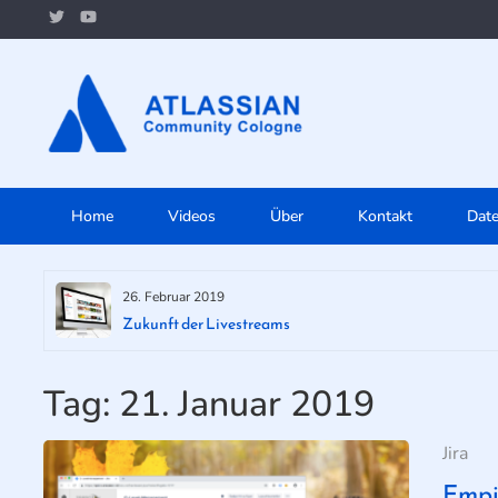
Skip
to
content
Home
Videos
Über
Kontakt
Dat
26. Februar 2019
Zukunft der Livestreams
Tag:
21. Januar 2019
Jira
Empi